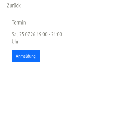
Zurück
Termin
Sa., 25.07.26 19:00 - 21:00
Uhr
Anmeldung
2d8f868f20294d56bf4b69a8d3883833