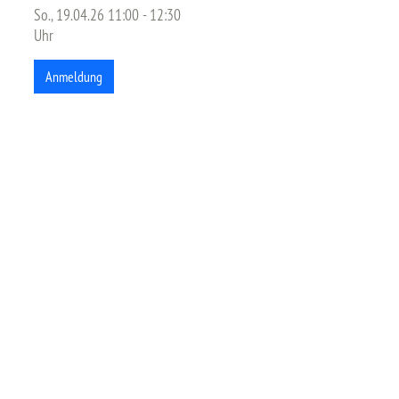
So., 19.04.26 11:00 - 12:30
Uhr
Anmeldung
1b8ae5b9201e424681ca9869a28c3f52