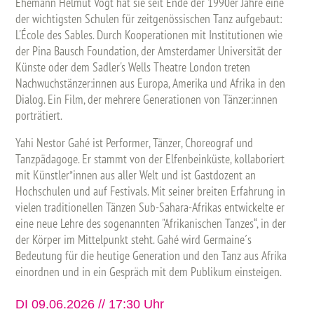
Ehemann Helmut Vogt hat sie seit Ende der 1990er Jahre eine
der wichtigsten Schulen für zeitgenössischen Tanz aufgebaut:
L'École des Sables. Durch Kooperationen mit Institutionen wie
der Pina Bausch Foundation, der Amsterdamer Universität der
Künste oder dem Sadler's Wells Theatre London treten
Nachwuchstänzer:innen aus Europa, Amerika und Afrika in den
Dialog. Ein Film, der mehrere Generationen von Tänzer:innen
porträtiert.
Yahi Nestor Gahé ist Performer, Tänzer, Choreograf und
Tanzpädagoge. Er stammt von der Elfenbeinküste, kollaboriert
mit Künstler*innen aus aller Welt und ist Gastdozent an
Hochschulen und auf Festivals. Mit seiner breiten Erfahrung in
vielen traditionellen Tänzen Sub-Sahara-Afrikas entwickelte er
eine neue Lehre des sogenannten "Afrikanischen Tanzes“, in der
der Körper im Mittelpunkt steht. Gahé wird Germaine´s
Bedeutung für die heutige Generation und den Tanz aus Afrika
einordnen und in ein Gespräch mit dem Publikum einsteigen.
DI 09.06.2026 // 17:30 Uhr