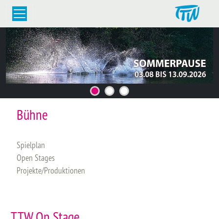
Bühne
Spielplan
Open Stages
Projekte/Produktionen
TTW On Stage