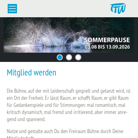
Mitglied werden
Die Bühne, auf der mit Lei­den­schaft ge­spielt und ge­tanzt wird, ist
ein Ort der Frei­heit. Er lässt Raum, er schafft Raum, er gibt Raum
für Ge­dan­ken­spie­le und für Stim­mun­gen: mal ro­man­tisch, mal
kri­tisch dy­na­misch, mal fremd und ir­ri­tie­rend, aber immer an­re­
gend und span­nend.
Nut­ze und ge­stal­te auch Du den Frei­raum Bühne durch Deine