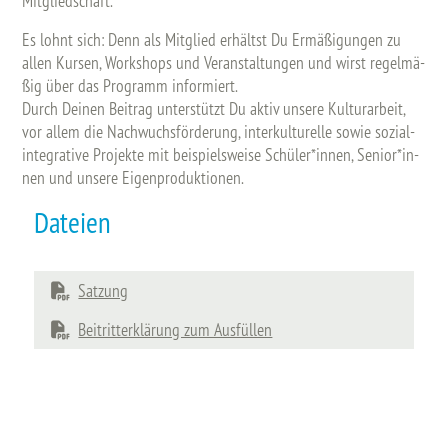
Mit­glied­schaft.
Es lohnt sich: Denn als Mit­glied er­häl­tst Du Er­mä­ßi­gun­gen zu
allen Kur­sen, Work­shops und Ver­an­stal­tun­gen und wirst re­gel­mä­
ßig über das Pro­gramm in­for­miert.
Durch Deinen Bei­trag un­ter­stüt­zt Du aktiv un­se­re Kul­tur­ar­beit,
vor allem die Nach­wuchs­för­de­rung, in­ter­kul­tu­rel­le sowie so­zi­al-
in­te­gra­ti­ve Pro­jek­te mit bei­spiels­wei­se Schü­le­r*in­nen, Se­nio­r*in­
nen und un­se­re Ei­gen­pro­duk­tio­nen.
Dateien
Satzung
Beitritterklärung zum Ausfüllen