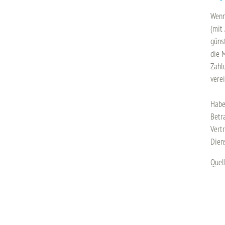
Wenn
(mit
güns
die 
Zahl
vere
Habe
Betr
Vert
Dien
Quel