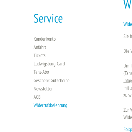
W
Service
Wide
Sie 
Kundenkonto
Anfahrt
Die 
Tickets
Ludwigsburg-Card
Um I
Tanz-Abo
(Tan
Geschenk-Gutscheine
info
mitte
Newsletter
zu w
AGB
Widerrufsbelehrung
Zur 
Wide
Folg