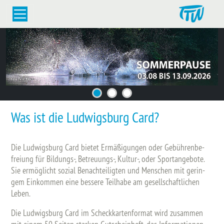
Was ist die Ludwigsburg Card?
Die Lud­wigs­burg Card bie­tet Er­mä­ßi­gun­gen oder Ge­büh­ren­be­
frei­ung für Bil­dungs-, Be­treu­ungs-, Kul­tur-, oder Sport­an­ge­bo­te.
Sie er­mög­licht so­zi­al Be­nach­tei­lig­ten und Men­schen mit ge­rin­
gem Ein­kom­men eine bes­se­re Teil­ha­be am ge­sell­schaft­li­chen
Leben.
Die Lud­wigs­burg Card im Scheck­kar­ten­for­mat wird zu­sam­men