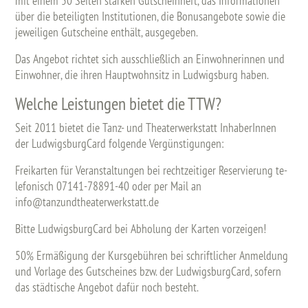
mit einem 50 Sei­ten star­ken Gut­schein­heft, das In­for­ma­tio­nen
über die be­tei­lig­ten In­sti­tu­tio­nen, die Bo­nus­an­ge­bo­te sowie die
je­wei­li­gen Gut­schei­ne ent­hält, aus­ge­ge­ben.
Das An­ge­bot rich­tet sich aus­schlie­ß­lich an Ein­woh­ne­rin­nen und
Ein­woh­ner, die ihren Haupt­wohn­sitz in Lud­wigs­burg haben.
Welche Leistungen bietet die TTW?
Seit 2011 bie­tet die Tanz- und Thea­ter­werk­statt In­ha­be­rIn­nen
der Lud­wigs­burg­Card fol­gen­de Ver­güns­ti­gun­gen:
Frei­kar­ten für Ver­an­stal­tun­gen bei recht­zei­ti­ger Re­ser­vie­rung te­
le­fo­nisch 07141-78891-40 oder per Mail an
info@​tanzundtheaterwerkstatt.​de
Bitte Lud­wigs­burg­Card bei Ab­ho­lung der Kar­ten vor­zei­gen!
50% Er­mä­ßi­gung der Kurs­ge­büh­ren bei schrift­li­cher An­mel­dung
und Vor­la­ge des Gut­schei­nes bzw. der Lud­wigs­burg­Card, so­fern
das städ­ti­sche An­ge­bot dafür noch be­steht.